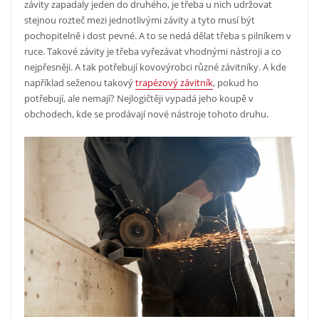
závity zapadaly jeden do druhého, je třeba u nich udržovat
stejnou rozteč mezi jednotlivými závity a tyto musí být
pochopitelně i dost pevné. A to se nedá dělat třeba s pilníkem v
ruce. Takové závity je třeba vyřezávat vhodnými nástroji a co
nejpřesněji.
A tak potřebují kovovýrobci různé závitníky. A kde
například seženou takový
trapézový závitník
, pokud ho
potřebují, ale nemají? Nejlogičtěji vypadá jeho koupě v
obchodech, kde se prodávají nové nástroje tohoto druhu.