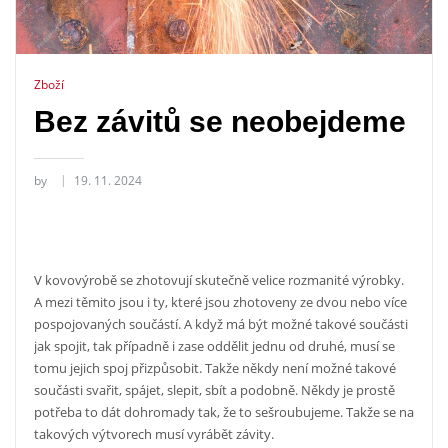
Zboží
Bez závitů se neobejdeme
by
19. 11. 2024
V kovovýrobě se zhotovují skutečně velice rozmanité výrobky.
A mezi těmito jsou i ty, které jsou zhotoveny ze dvou nebo více
pospojovaných součástí. A když má být možné takové součásti
jak spojit, tak případně i zase oddělit jednu od druhé, musí se
tomu jejich spoj přizpůsobit. Takže někdy není možné takové
součásti svařit, spájet, slepit, sbít a podobně. Někdy je prostě
potřeba to dát dohromady tak, že to sešroubujeme. Takže se na
takových výtvorech musí vyrábět závity.