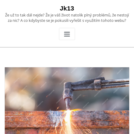
Skip
Jk13
to
Že už to tak dál nejde? Že je váš život natolik plný problémů, že nestojí
content
za nic? A co kdybyste se je pokusili vyřešit s využitím tohoto webu?