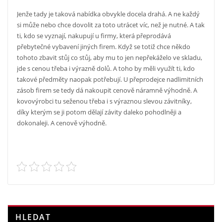
Jenže tady je taková nabídka obvykle docela drahá. A ne každý
si může nebo chce dovolit za toto utrácet víc, než je nutné. A tak
ti, kdo se vyznají, nakupují u firmy, která přeprodává
přebytečné vybavení jiných firem. Když se totiž chce někdo
tohoto zbavit stůj co stůj, aby mu to jen nepřekáželo ve skladu,
jde s cenou třeba i výrazně dolů. A toho by měli využít ti, kdo
takové předměty naopak potřebují.
U přeprodejce nadlimitních
zásob firem se tedy dá nakoupit cenově náramně výhodně. A
kovovýrobci tu seženou třeba i s výraznou slevou závitníky,
díky kterým se ji potom dělají závity daleko pohodlněji a
dokonaleji. A cenově výhodně.
HLEDAT