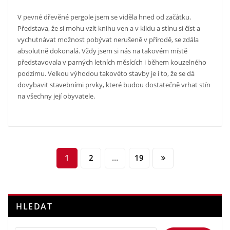
V pevné dřevěné
pergole
jsem se viděla hned od začátku.
Představa, že si mohu vzít knihu ven a v klidu a stínu si číst a
vychutnávat možnost pobývat nerušeně v přírodě, se zdála
absolutně dokonalá. Vždy jsem si nás na takovém místě
představovala v parných letních měsících i během kouzelného
podzimu. Velkou výhodou takovéto stavby je i to, že se dá
dovybavit stavebními prvky, které budou dostatečně vrhat stín
na všechny její obyvatele.
Stránkování
1
2
…
19
příspěvků
HLEDAT