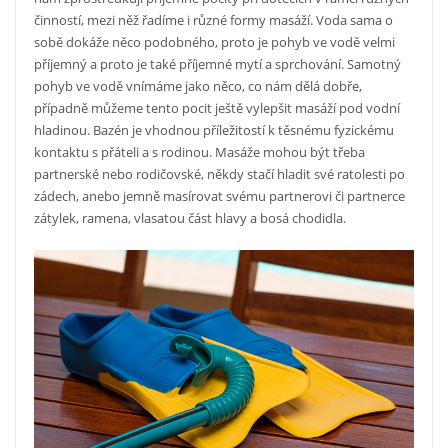
činností, mezi něž řadíme i různé formy masáží. Voda sama o
sobě dokáže něco podobného, proto je pohyb ve vodě velmi
příjemný a proto je také příjemné mytí a sprchování. Samotný
pohyb ve vodě vnímáme jako něco, co nám dělá dobře,
případně můžeme tento pocit ještě vylepšit masáží pod vodní
hladinou. Bazén je vhodnou příležitostí k těsnému fyzickému
kontaktu s přáteli a s rodinou. Masáže mohou být třeba
partnerské nebo rodičovské, někdy stačí hladit své ratolesti po
zádech, anebo jemně masírovat svému partnerovi či partnerce
zátylek, ramena, vlasatou část hlavy a bosá chodidla.