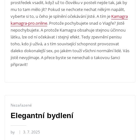
prostředek vsadit, když už to člověku v posteli nejde tak, jak by
mu to tam mělo jít? Pokud se nechcete nechat někým napálit,
vyberte si to, u čeho je splnění očekávání jisté. A tím je
Kamagra
kamagra-pro.online
. Protože pochybujete snad o Viagře? Jistě
nepochybujete. A protože Kamagra obsahuje stejnou účinnou
látku, lze od ní očekávat i stejný efekt. Tedy zpevnění penisu
toho, kdo ji užívá, a s tím související schopnost provozovat
daleko dokonalejší sex, po jakém touží všichni normální lidé. Vás
jistě nevyjímaje. A přece byste se nenechali o takovou šanci
připravit!
Nezařazené
Elegantní bydlení
by
3. 7. 2025