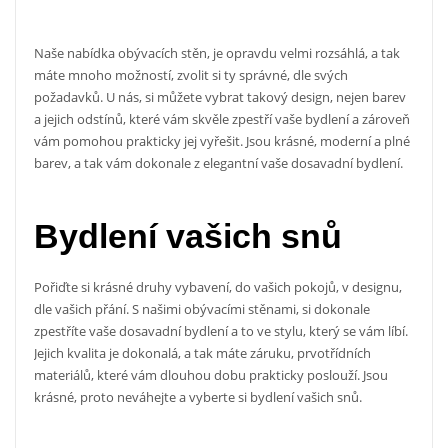
Naše nabídka
obývacích stěn
, je opravdu velmi rozsáhlá, a tak
máte mnoho možností, zvolit si ty správné, dle svých
požadavků. U nás, si můžete vybrat takový design, nejen barev
a jejich odstínů, které vám skvěle zpestří vaše bydlení a zároveň
vám pomohou prakticky jej vyřešit. Jsou krásné, moderní a plné
barev, a tak vám dokonale z elegantní vaše dosavadní bydlení.
Bydlení vašich snů
Pořiďte si krásné druhy vybavení, do vašich pokojů, v designu,
dle vašich přání. S našimi obývacími stěnami, si dokonale
zpestříte vaše dosavadní bydlení a to ve stylu, který se vám líbí.
Jejich kvalita je dokonalá, a tak máte záruku, prvotřídních
materiálů, které vám dlouhou dobu prakticky poslouží. Jsou
krásné, proto neváhejte a vyberte si bydlení vašich snů.