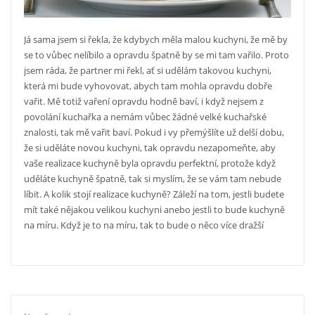
Já sama jsem si řekla, že kdybych měla malou kuchyni, že mě by
se to vůbec nelíbilo a opravdu špatně by se mi tam vařilo. Proto
jsem ráda, že partner mi řekl, ať si udělám takovou kuchyni,
která mi bude vyhovovat, abych tam mohla opravdu dobře
vařit. Mě totiž vaření opravdu hodně baví, i když nejsem z
povolání kuchařka a nemám vůbec žádné velké kuchařské
znalosti, tak mě vařit baví. Pokud i vy přemýšlíte už delší dobu,
že si uděláte novou kuchyni, tak opravdu nezapomeňte, aby
vaše realizace kuchyně byla opravdu perfektní, protože když
uděláte kuchyně špatně, tak si myslím, že se vám tam nebude
líbit. A kolik stojí realizace kuchyně? Záleží na tom, jestli budete
mít také nějakou velikou kuchyni anebo jestli to bude kuchyně
na míru. Když je to na míru, tak to bude o něco více dražší