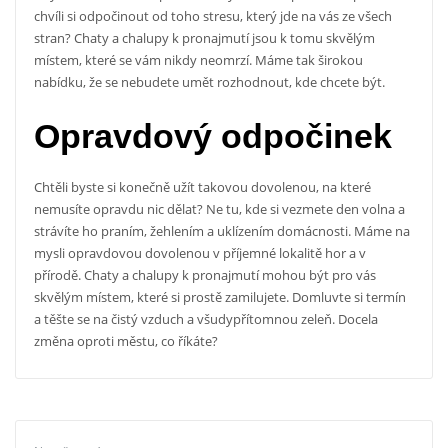
chvíli si odpočinout od toho stresu, který jde na vás ze všech
stran? Chaty a chalupy k pronajmutí jsou k tomu skvělým
místem, které se vám nikdy neomrzí. Máme tak širokou
nabídku, že se nebudete umět rozhodnout, kde chcete být.
Opravdový odpočinek
Chtěli byste si konečně užít takovou dovolenou, na které
nemusíte opravdu nic dělat? Ne tu, kde si vezmete den volna a
strávíte ho praním, žehlením a uklízením domácnosti. Máme na
mysli opravdovou dovolenou v příjemné lokalitě hor a v
přírodě.
Chaty a chalupy k pronajmutí
mohou být pro vás
skvělým místem, které si prostě zamilujete. Domluvte si termín
a těšte se na čistý vzduch a všudypřítomnou zeleň. Docela
změna oproti městu, co říkáte?