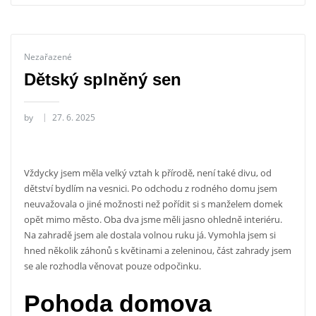
Nezařazené
Dětský splněný sen
by
27. 6. 2025
Vždycky jsem měla velký vztah k přírodě, není také divu, od
dětství bydlím na vesnici. Po odchodu z rodného domu jsem
neuvažovala o jiné možnosti než pořídit si s manželem domek
opět mimo město. Oba dva jsme měli jasno ohledně interiéru.
Na zahradě jsem ale dostala volnou ruku já. Vymohla jsem si
hned několik záhonů s květinami a zeleninou, část zahrady jsem
se ale rozhodla věnovat pouze odpočinku.
Pohoda domova