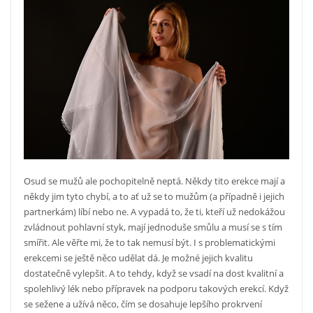
Osud se mužů ale pochopitelně neptá. Někdy tito erekce mají a
někdy jim tyto chybí, a to ať už se to mužům (a případně i jejich
partnerkám) líbí nebo ne. A vypadá to, že ti, kteří už nedokážou
zvládnout pohlavní styk, mají jednoduše smůlu a musí se s tím
smířit. Ale věřte mi, že to tak nemusí být. I s problematickými
erekcemi se ještě něco udělat dá. Je možné jejich kvalitu
dostatečně vylepšit. A to tehdy, když se vsadí na dost kvalitní a
spolehlivý lék nebo přípravek na podporu takových erekcí. Když
se sežene a užívá něco, čím se dosahuje lepšího prokrvení