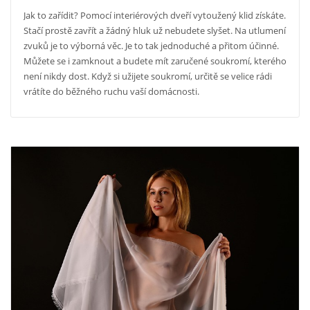
Jak to zařídit? Pomocí interiérových dveří vytoužený klid získáte.
Stačí prostě zavřít a žádný hluk už nebudete slyšet. Na utlumení
zvuků je to výborná věc. Je to tak jednoduché a přitom účinné.
Můžete se i zamknout a budete mít zaručené soukromí, kterého
není nikdy dost. Když si užijete soukromí, určitě se velice rádi
vrátíte do běžného ruchu vaší domácnosti.