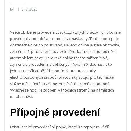
by
5. 8. 2025
Velice oblíbené provedení vysokozdvižných pracovních
plošin
je
provedení v podobě automobilové nástavby. Tento koncept je
dostatečně dlouho používaný, ale jeho obliba je stále obrovská,
zejména při práci v terénu, v exteriéru, kam se dá pohodlně s
automobilem zajet. Obrovská obliba těchto zařízení trvá,
zejména v provedení na oblíbených Aviích 30, dodnes. Je to
jedna z nejzákladnějších pomůcek pro pracovníky
elektrorozvodných závodů, pracovníky spojů, pro technické
služby měst, údržbu zeleně, ořezávání stromů a podobně.
Výtečně se hodí ke zdobení vánočních stromů na náměstích
mnoha měst.
Přípojné provedení
Existuje také provedení přípojné, které lze zapojit za větší