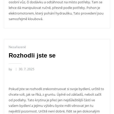
osobní vůz, či dodávku a odtáhnout na místo potřeby. Tam se
lehce dá manipulovat ručně, přesně podle potřeby. Pohon je
elektromotorem, který pohání hydrauliku, Tato provedení jsou
samozřejmě kloubová.
Nezařazené
Rozhodli jste se
by
30. 7. 2025
Pokud jste se rozhodli zrekonstruovat si svoje bydlení, určitě to
chcete vzít, jak se říká, z gruntu. Úplně od základů, neboli začít
od podlahy. Tato krytina je přeci jen nejdůležitější částí ve
vašem bydlení a jejímu výběru byste měli věnovat jen tu
největší pozornost. Určitě není dobré, řídit se jen dokonalým