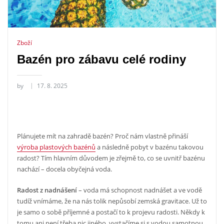
Zboží
Bazén pro zábavu celé rodiny
by
17. 8. 2025
Plánujete mít na zahradě bazén? Proč nám vlastně přináší
výroba plastových bazénů
a následně pobyt v bazénu takovou
radost? Tím hlavním důvodem je zřejmě to, co se uvnitř bazénu
nachází – docela obyčejná voda.
Radost z nadnášení
– voda má schopnost nadnášet a ve vodě
tudíž vnímáme, že na nás tolik nepůsobí zemská gravitace. Už to
je samo o sobě příjemné a postačí to k projevu radosti. Někdy k
tomu ani není třeba nic jiného, vystačíme si s vodou samotnou