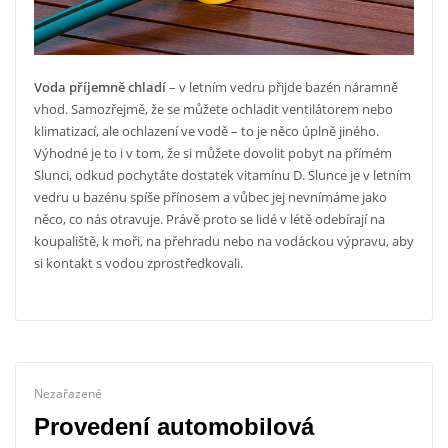
Voda příjemně chladí
– v letním vedru přijde bazén náramně
vhod. Samozřejmě, že se můžete ochladit ventilátorem nebo
klimatizací, ale ochlazení ve vodě – to je něco úplně jiného.
Výhodné je to i v tom, že si můžete dovolit pobyt na přímém
Slunci, odkud pochytáte dostatek vitamínu D. Slunce je v letním
vedru u bazénu spíše přínosem a vůbec jej nevnímáme jako
něco, co nás otravuje. Právě proto se lidé v létě odebírají na
koupaliště, k moři, na přehradu nebo na vodáckou výpravu, aby
si kontakt s vodou zprostředkovali.
Nezařazené
Provedení automobilová