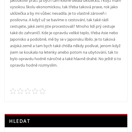
jakoukoliv práci. Já bych tam klidně dělala uklízečku, i když mám
vysokou školu ekonomickou, tak třeba taková praxe, rok jako
uklízečka a by mi vůbec nevadila. Je to vlastně zároveň i
posilovna. A když už se bavíme o cestování, tak také rádi
cestujete, jaké zemi jste procestovali? Mnoho lidí prý cestuje
také do zahraničí. Kde je opravdu veliké teplo, třeba Asie nebo
Japonsko a podobně, mě by se v Japonsku líbilo. Je to taková
asijská země a tam bych také chtěla někdy podívat, jenom když
jsem se koukala na letenky anebo potom na ubytování, tak to
bylo opravdu hodně náročné a také hlavně drahé. No ještě si to
opravdu hodně rozmyslím.
HLEDAT