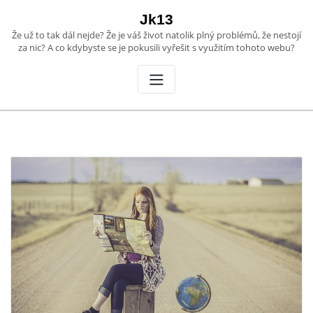
Skip
Jk13
to
Že už to tak dál nejde? Že je váš život natolik plný problémů, že nestojí
content
za nic? A co kdybyste se je pokusili vyřešit s využitím tohoto webu?