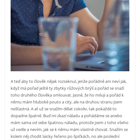
A teď aby to člověk nějak rozseknul, jenže pořádně ani neví jak,
když má pořad ještě ty zbytky růžových brýlí a pořád se snaží
toho druhého člověka omlouvat. Jasně, že ho miluji a pořád k
němu mám hluboké pouto a city, ale na druhou stranu jsem
nešťastná. A ať už se snažím dělat cokoliv, tak pokaždé to
dopadne špatně. Buď mi zkazí náladu a pohádáme se anebo
mám sama od sebe špatnou náladu, protože jsem z toho všeho
už vedle a nevím, jak se k němu mám vlastně chovat. Snažím se
kolem něj chodit laicky řečeno po špičkách, no ale poslední