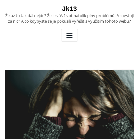
Skip
Jk13
to
Že už to tak dál nejde? Že je váš život natolik plný problémů, že nestojí
content
za nic? A co kdybyste se je pokusili vyřešit s využitím tohoto webu?