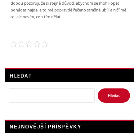
dobou pozoruji, že si stejně důvod, abychom se mohli opět
pohádat najde, a to mě popravdě řečeno strašně ubíjí a ničí mě
to, ale nevím, co s tím dělat.
HLEDAT
Hledat
NEJNOVĚJŠÍ PŘÍSPĚVKY