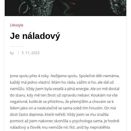
Lifestyle
Je náladový
by
5. 11. 2023
Jsme spolu přes 4 roky. Nežijeme spolu. Společné děti nemáme,
každý má jedno vlastní. Mám ho ráda, vážím si ho, ale dál už
nemůžu. Vždy jsem byla veselá a plná energie. Ale on mě dostal
do stavu, kdy mě ten život už opravdu nebaví. Koukám na vše
negativně, kolikrát se přistihnu, že přemýšlím a chovám se k
lidem jako on a neskutečně se sama sobě tím hnusím. On má
dost často deprese, které neřeší. Vždy jsem se mu snažila
pomoct až jsem nakonec skončila u psychologa sama. Je hodně
náladový a člověk mu nemůže nic říct, aniž by neproběhla