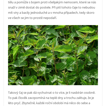
tělu a pomůže s bojem proti všelijakým nemocem, které se nás
snaží v zimě dostat do postele. Při pití tohoto čaje to nebudou
mít viry a bacily jednoduché a v mnoha případech, tedy skoro
ve všech se jim to prostě nepodaří.
Takový čaj se pak dá vychutnat o to více, je li nasbírán osobně.
To pak člověk zavzpomíná na teplé dny a trochu zalituje, že je
léto pryč. Zbytečně, každé roční období má něco do sebe a