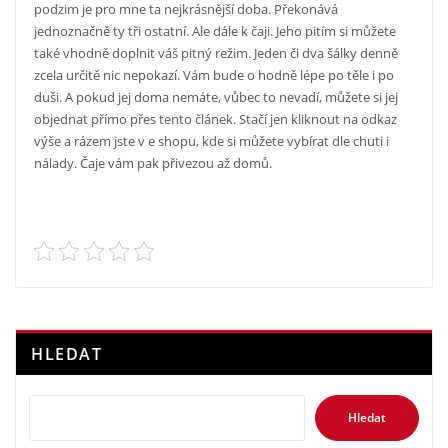
podzim je pro mne ta nejkrásnější doba. Překonává
jednoznačně ty tři ostatní. Ale dále k čaji. Jeho pitím si můžete
také vhodně doplnit váš pitný režim. Jeden či dva šálky denně
zcela určitě nic nepokazí. Vám bude o hodně lépe po těle i po
duši. A pokud jej doma nemáte, vůbec to nevadí, můžete si jej
objednat přímo přes tento článek. Stačí jen kliknout na odkaz
výše a rázem jste v e shopu, kde si můžete vybírat dle chuti i
nálady. Čaje vám pak přivezou až domů.
HLEDAT
Hledat