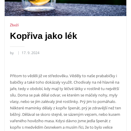
Zboží
Kopřiva jako lék
by
17. 9. 2024
Přitom to věděli již ve středověku. Věděly to naše prababičky i
babičky a také toho dokázaly využít. Chodívaly na ně hlavně na
jaře, tedy v období, kdy mají ty léčivé látky v rostlině tu největší
sílu. Doma se pak dělal odvar, ve kterém se máčely nohy, myly
vlasy, nebo se jím zalévaly jiné rostlinky. Prý jim to pomáhalo.
Některé maminky dělaly z kopřiv špenát, prý je zdravější než ten
běžný. Dělával se skoro stejně, se sázeným vejcem, nebo kusem
vařeného hovězího masa. Kdysi dávno jsme jedla špenát z
kopřiv s medvědím česnekem a musím říci, že to bylo velice