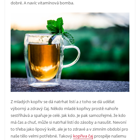
dobré. A navíc vitamínová bomba.
Z mladých kopřiv se dá natrhat listí a z toho se dá udělat
výborný a zdravý čaj. Někdo mladé kopřivy prostě nahoře
sestříhává a spařuje je celé. Jak kdo. Je pak samozřejmé, že kdo
má čas a chuť, může si natrhal listí do zásoby a nasušit. Nevoní
to třeba jako lipový květ, ale je to zdravé a v zimním období pro
naše tělo velmi potřebné. Takový
kopřiva čaj
prospěje našemu