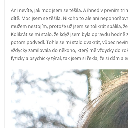
Ani nevíte, jak moc jsem se těšila. A ihned v prvním t
dítě. Moc jsem se těšila. Nikoho to ale ani nepohoršova
mužem nestojím, protože už jsem se tolikrát spálila, že
Kolikrát se mi stalo, že když jsem byla opravdu hodně 
potom podvedl. Tohle se mi stalo dvakrát, vůbec nevím
vždycky zamilovala do někoho, který mě vždycky do r
fyzicky a psychicky týral, tak jsem si řekla, že si dám al