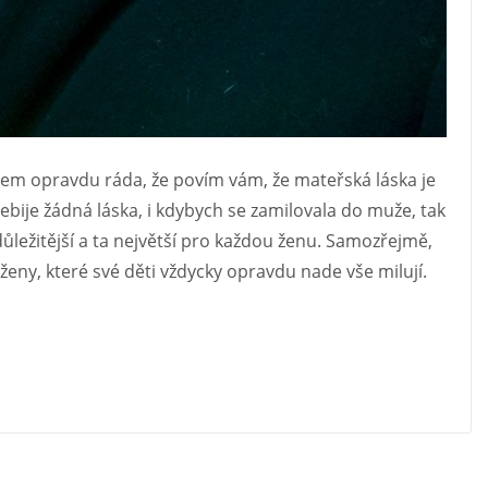
Jsem opravdu ráda, že povím vám, že mateřská láska je
ebije žádná láska, i kdybych se zamilovala do muže, tak
důležitější a ta největší pro každou ženu. Samozřejmě,
 ženy, které své děti vždycky opravdu nade vše milují.