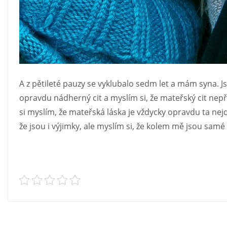
A z pětileté pauzy se vyklubalo sedm let a mám syna. 
opravdu nádherný cit a myslím si, že mateřský cit nepř
si myslím, že mateřská láska je vždycky opravdu ta nej
že jsou i výjimky, ale myslím si, že kolem mě jsou samé