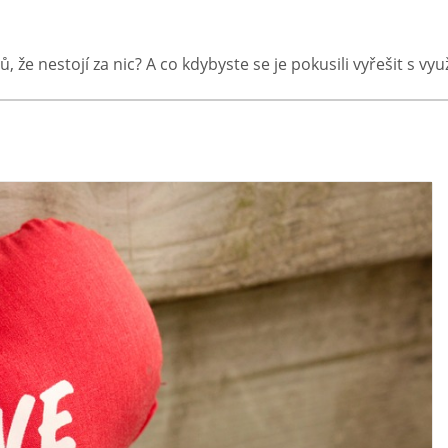
ů, že nestojí za nic? A co kdybyste se je pokusili vyřešit s v