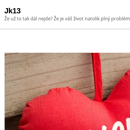
Skip
Jk13
to
Že už to tak dál nejde? Že je váš život natolik plný problém
content