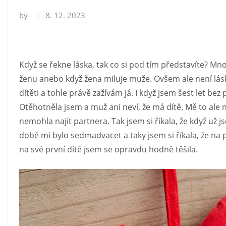
by
8. 12. 2023
Když se řekne láska, tak co si pod tím představíte? Mno
ženu anebo když žena miluje muže. Ovšem ale není lásk
dítěti a tohle právě zažívám já. I když jsem šest let bez
Otěhotněla jsem a muž ani neví, že má dítě. Mě to ale n
nemohla najít partnera. Tak jsem si říkala, že když už
době mi bylo sedmadvacet a taky jsem si říkala, že na p
na své první dítě jsem se opravdu hodně těšila.