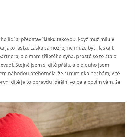
ho lidí si představí lásku takovou, když muž miluje
a jako láska. Láska samozřejmě může být i láska k
 partnera, ale mám tříletého syna, prostě se to stalo.
evadí. Stejně jsem si dítě přála, ale dlouho jsem
 jsem náhodou otěhotněla, že si miminko nechám, v té
rvní dítě je to opravdu ideální volba a povím vám, že