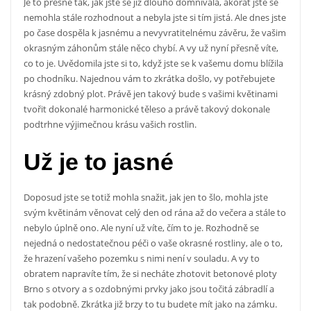
Je to přesně tak, jak jste se již dlouho domnívala, akorát jste se
nemohla stále rozhodnout a nebyla jste si tím jistá. Ale dnes jste
po čase dospěla k jasnému a nevyvratitelnému závěru, že vašim
okrasným záhonům stále něco chybí. A vy už nyní přesně víte,
co to je. Uvědomila jste si to, když jste se k vašemu domu blížila
po chodníku. Najednou vám to zkrátka došlo, vy potřebujete
krásný zdobný plot. Právě jen takový bude s vašimi květinami
tvořit dokonalé harmonické těleso a právě takový dokonale
podtrhne výjimečnou krásu vašich rostlin.
Už je to jasné
Doposud jste se totiž mohla snažit, jak jen to šlo, mohla jste
svým květinám věnovat celý den od rána až do večera a stále to
nebylo úplně ono. Ale nyní už víte, čím to je. Rozhodně se
nejedná o nedostatečnou péči o vaše okrasné rostliny, ale o to,
že hrazení vašeho pozemku s nimi není v souladu. A vy to
obratem napravíte tím, že si necháte zhotovit
betonové ploty
Brno
s otvory a s ozdobnými prvky jako jsou točitá zábradlí a
tak podobně. Zkrátka již brzy to tu budete mít jako na zámku.