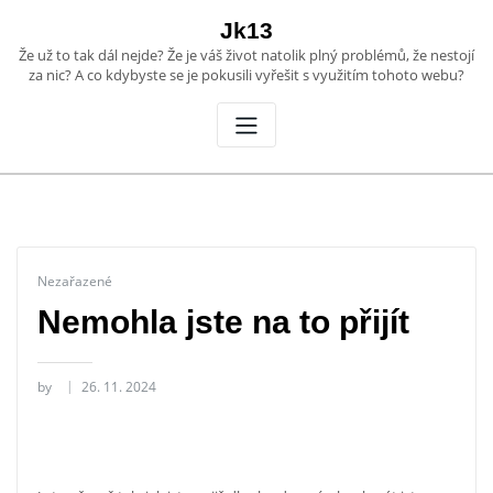
Skip
Jk13
to
Že už to tak dál nejde? Že je váš život natolik plný problémů, že nestojí
content
za nic? A co kdybyste se je pokusili vyřešit s využitím tohoto webu?
Nezařazené
Nemohla jste na to přijít
by
26. 11. 2024