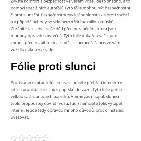
Zvyšte komfort a bezpečnost ve vašem voze. Jde to snadno, a to
pomocí speciálních
autofólií
. Tyto fólie mohou být bezpečnostní
či protisluneční. Bezpečnostní zvyšují odolnost skla proti rozbití,
a v případě nehody se sklo neroztříští na milion kousků.
Chráníte tak sebe i vaše děti před poraněními, která jsou
mnohdy opravdu zbytečná. Tyto folie dokážou vaše auto i
chránit před rozbitím skla zloději, je nemenší šance, že vám
vozidlo někdo vykrade.
Fólie proti slunci
Protislunečními autofóliemi zase bráníte přehřátí interiéru v
létě, a průniku slunečních paprsků do vozu. Tyto folie pohltí
velkou část slunečních paprsků. V zimě zas naopak sluneční
teplo propouštějí dovnitř vozu, tudíž nemusíte tolik vytápět
interiér. Je zde tedy opravdu mnoho důvodů, proč o instalaci
uvažovat.