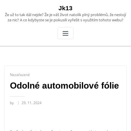
Skip
Jk13
to
Že už to tak dál nejde? Že je váš život natolik plný problémů, že nestojí
content
za nic? A co kdybyste se je pokusili vyřešit s využitím tohoto webu?
Nezařazené
Odolné automobilové fólie
by
29. 11. 2024