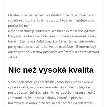
Chcete-li si nechat vyrobit kvalitnístřešní okna, je právě naše
společnost tou, která vám je vyrobí. A vy si nyní můžete zjistit,
proč právě my.
Naše společnost je partnerem kvalitního evropského výrobce,
který má na trhu s výrobou oken mnohaleté zkušenosti a díky
tomu můžeme na střešní okna, která si u nás necháte vyrobit,
poskytnout záruku až 10 let. Pokud navštívíte náš internetový
odkaz, zjistíte si všechny informace a můžete si u nás zadat svou
zakázku.
Nic než vysoká kvalita
S naší společností vás nečeká nic jiného, než výroba oken ve
vysoké kvalitě, za pomoci nejmodernějších technologických
postupů a splnění všech přísných evropských norem ohledně
zdravotní nezávadnosti a ochrany životního prostředí.
Rozmyslete se dobře před tím, než si necháte vyrobit
střešní