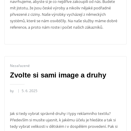
navrhujeme, abyste si je co nejdříve zakoupili od nás. Budete
mít jistotu, že jsou české výroby a nikoliv nějaké podřadné
přivezené z ciziny. Naše výrobky vycházejí z německých
systémů, které se nám osvědčily. Na naše služby máme dobré
reference, a proto nám roste i počet našich zákazníků.
Nezařazené
Zvolte si sami image a druhy
by
5. 6. 2025
Jak si tedy vybrat správně druhy i typy
reklamního textilu
?
Především si musíte ujasnit, k jakému účelu je hledáte a tak si
tedy vybrat velikosti v dětském i v dospělém provedení. Pak si