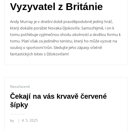
Vyzyvatel z Británie
Andy Murray je v dnešní době pravděpodobně jediný hráč,
který dokáže porážet Novaka Djokoviče. Samozřejmě, i on k
tomu potřebuje vyjímečnou shodu okolností a skvělou formu k
tomu. Platí však za jediného tenistu, který ho může vyzvat na
souboj o sportovní trůn. Sledujte jeho zápasy včetně
fantastických bitev s Džokovičem!
Nezařazené
Čekají na vás krvavě červené
šípky
by
4. 5. 2025