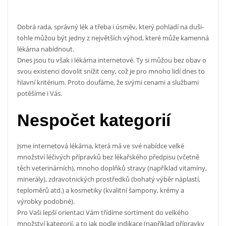
Dobrá rada, správný lék a třeba i úsměv, který pohladí na duši-
tohle můžou být jedny z největších výhod, které může kamenná
lékárna
nabídnout.
Dnes jsou tu však i lékárna internetové. Ty si můžou bez obav o
svou existenci dovolit snížit ceny, což je pro mnoho lidí dnes to
hlavní kritérium. Proto doufáme, že svými cenami a službami
potěšíme i Vás.
Nespočet kategorií
Jsme internetová lékárna, která má ve své nabídce velké
množství léčivých přípravků bez lékařského předpisu (včetně
těch veterinárních), mnoho doplňků stravy (například vitamíny,
minerály), zdravotnických prostředků (bohatý výběr náplastí,
teploměrů atd.) a kosmetiky (kvalitní šampony, krémy a
výrobky podobné).
Pro Vaši lepší orientaci Vám třídíme sortiment do velkého
množství kategorií, a to jak podle indikace (například přípravky