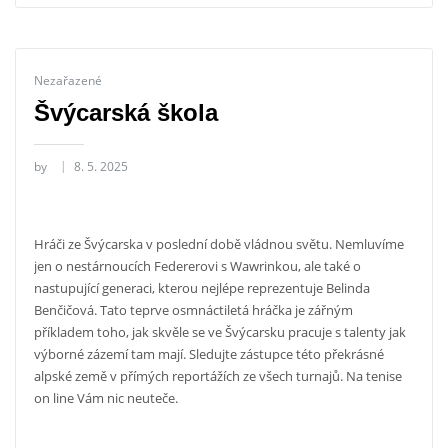
Nezařazené
Švýcarská škola
by
8. 5. 2025
Hráči ze Švýcarska v poslední době vládnou světu. Nemluvíme
jen o nestárnoucích Federerovi s Wawrinkou, ale také o
nastupující generaci, kterou nejlépe reprezentuje Belinda
Benčičová. Tato teprve osmnáctiletá hráčka je zářným
příkladem toho, jak skvěle se ve Švýcarsku pracuje s talenty jak
výborné zázemí tam mají. Sledujte zástupce této překrásné
alpské země v přímých reportážích ze všech turnajů. Na
tenise
on line
Vám nic neuteče.