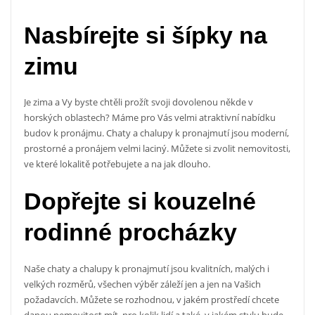
Nasbírejte si šípky na
zimu
Je zima a Vy byste chtěli prožít svoji dovolenou někde v
horských oblastech? Máme pro Vás velmi atraktivní nabídku
budov k pronájmu. Chaty a chalupy k pronajmutí jsou moderní,
prostorné a pronájem velmi laciný. Můžete si zvolit nemovitosti,
ve které lokalitě potřebujete a na jak dlouho.
Dopřejte si kouzelné
rodinné procházky
Naše
chaty a chalupy k pronajmutí
jsou kvalitních, malých i
velkých rozměrů, všechen výběr záleží jen a jen na Vašich
požadavcích. Můžete se rozhodnou, v jakém prostředí chcete
danou nemovitost mít, pro kolik lidí a také, v jakém stylu bude