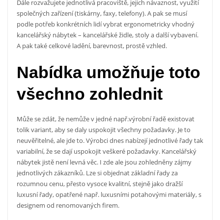
Dále rozvažujete jednotlivá pracoviště, jejich návaznost, využití
společných zařízení (tiskárny, faxy, telefony). A pak se musí
podle potřeb konkrétních lidí vybrat ergonometricky vhodný
kancelářský nábytek – kancelářské židle, stoly a další vybavení.
A pak také celkové ladění, barevnost, prostě vzhled.
Nabídka umožňuje toto
všechno zohlednit
Může se zdát, že nemůže v jedné např.výrobní řadě existovat
tolik variant, aby se daly uspokojit všechny požadavky. Je to
neuvěřitelné, ale jde to. Výrobci dnes nabízejí jednotlivé řady tak
variabilní, že se dají uspokojit veškeré požadavky.
Kancelářský
nábytek
jistě není levná věc. I zde ale jsou zohledněny zájmy
jednotlivých zákazníků. Lze si objednat základní řady za
rozumnou cenu, přesto vysoce kvalitní, stejně jako dražší
luxusní řady, opatřené např. luxusními potahovými materiály, s
designem od renomovaných firem.