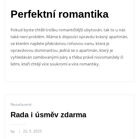
Perfektní romantika
Pokud byste chtěli trošku romantičtější ubytován, tak to u nás
také není problém. Máme k dispozici opravdu krásný apartmán,
ve kterém najdete překrásnou rohovou vanu, která je
opravdovou dominantou. Jedná se o apartmán, který je
vyhledáván zamilovanými páry a třeba právě novomanžely či
lidmi, kteří chtějí více soukromí a více romantiky.
Nezařazené
Rada i úsměv zdarma
by
22. 5. 2025