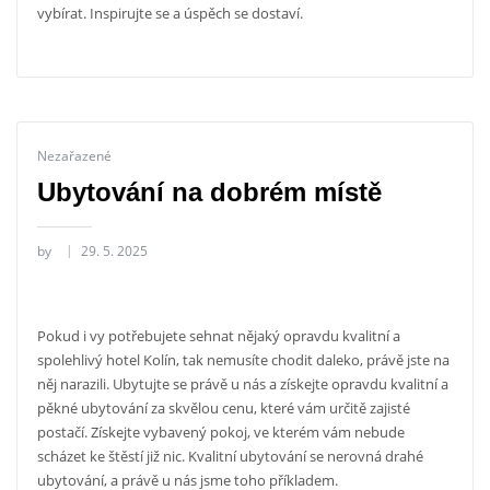
vybírat. Inspirujte se a úspěch se dostaví.
Nezařazené
Ubytování na dobrém místě
by
29. 5. 2025
Pokud i vy potřebujete sehnat nějaký opravdu kvalitní a
spolehlivý
hotel Kolín
, tak nemusíte chodit daleko, právě jste na
něj narazili. Ubytujte se právě u nás a získejte opravdu kvalitní a
pěkné ubytování za skvělou cenu, které vám určitě zajisté
postačí. Získejte vybavený pokoj, ve kterém vám nebude
scházet ke štěstí již nic. Kvalitní ubytování se nerovná drahé
ubytování, a právě u nás jsme toho příkladem.