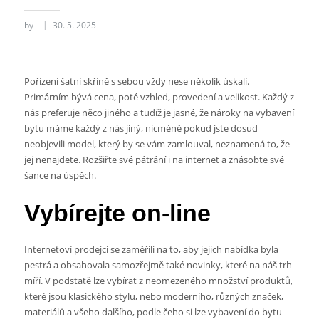
by
30. 5. 2025
Pořízení šatní
skříně
s sebou vždy nese několik úskalí.
Primárním bývá cena, poté vzhled, provedení a velikost. Každý z
nás preferuje něco jiného a tudíž je jasné, že nároky na vybavení
bytu máme každý z nás jiný, nicméně pokud jste dosud
neobjevili model, který by se vám zamlouval, neznamená to, že
jej nenajdete. Rozšiřte své pátrání i na internet a znásobte své
šance na úspěch.
Vybírejte on-line
Internetoví prodejci se zaměřili na to, aby jejich nabídka byla
pestrá a obsahovala samozřejmě také novinky, které na náš trh
míří. V podstatě lze vybírat z neomezeného množství produktů,
které jsou klasického stylu, nebo moderního, různých značek,
materiálů a všeho dalšího, podle čeho si lze vybavení do bytu