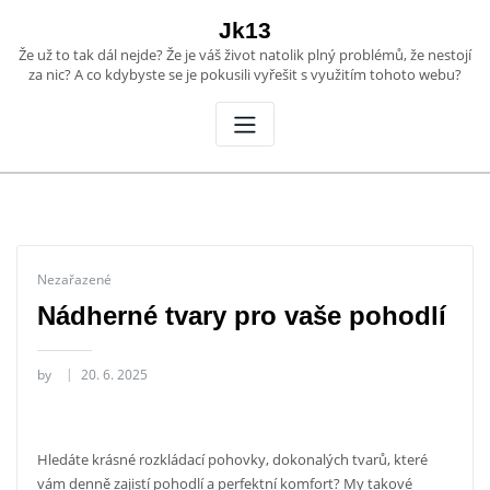
Skip
Jk13
to
Že už to tak dál nejde? Že je váš život natolik plný problémů, že nestojí
content
za nic? A co kdybyste se je pokusili vyřešit s využitím tohoto webu?
Nezařazené
Nádherné tvary pro vaše pohodlí
by
20. 6. 2025
Hledáte krásné
rozkládací pohovky
, dokonalých tvarů, které
vám denně zajistí pohodlí a perfektní komfort? My takové