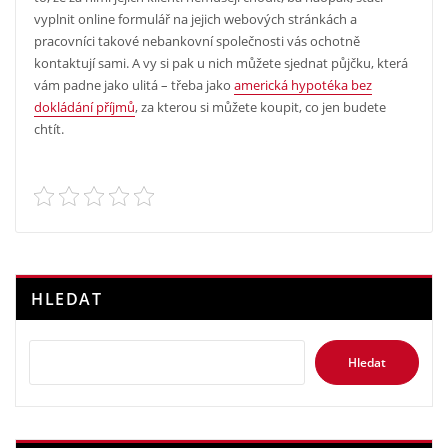
vyplnit online formulář na jejich webových stránkách a
pracovníci takové nebankovní společnosti vás ochotně
kontaktují sami. A vy si pak u nich můžete sjednat půjčku, která
vám padne jako ulitá – třeba jako
americká hypotéka bez
dokládání příjmů
, za kterou si můžete koupit, co jen budete
chtít.
HLEDAT
Hledat