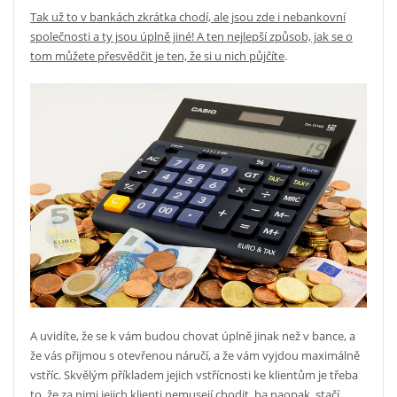
Tak už to v bankách zkrátka chodí, ale jsou zde i nebankovní
společnosti a ty jsou úplně jiné! A ten nejlepší způsob, jak se o
tom můžete přesvědčit je ten, že si u nich půjčíte
.
A uvidíte, že se k vám budou chovat úplně jinak než v bance, a
že vás přijmou s otevřenou náručí, a že vám vyjdou maximálně
vstříc. Skvělým příkladem jejich vstřícnosti ke klientům je třeba
to, že za nimi jejich klienti nemusejí chodit, ba naopak, stačí