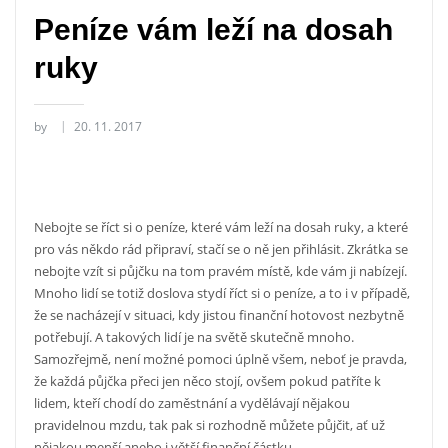
Peníze vám leží na dosah
ruky
by
20. 11. 2017
Nebojte se říct si o peníze, které vám leží na dosah ruky, a které
pro vás někdo rád připraví, stačí se o ně jen přihlásit. Zkrátka se
nebojte vzít si půjčku na tom pravém místě, kde vám ji nabízejí.
Mnoho lidí se totiž doslova stydí říct si o peníze, a to i v případě,
že se nacházejí v situaci, kdy jistou finanční hotovost nezbytně
potřebují. A takových lidí je na světě skutečně mnoho.
Samozřejmě, není možné pomoci úplně všem, neboť je pravda,
že každá půjčka přeci jen něco stojí, ovšem pokud patříte k
lidem, kteří chodí do zaměstnání a vydělávají nějakou
pravidelnou mzdu, tak pak si rozhodně můžete půjčit, ať už
nějakou menší anebo i větší finanční částku.