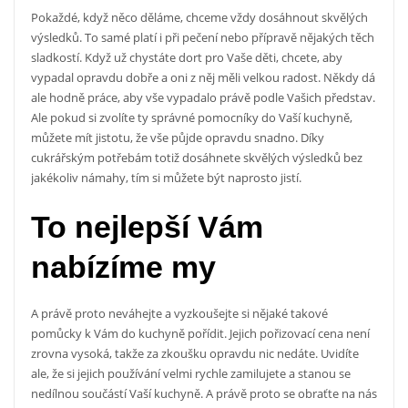
Pokaždé, když něco děláme, chceme vždy dosáhnout skvělých
výsledků. To samé platí i při pečení nebo přípravě nějakých těch
sladkostí. Když už chystáte dort pro Vaše děti, chcete, aby
vypadal opravdu dobře a oni z něj měli velkou radost. Někdy dá
ale hodně práce, aby vše vypadalo právě podle Vašich představ.
Ale pokud si zvolíte ty správné pomocníky do Vaší kuchyně,
můžete mít jistotu, že vše půjde opravdu snadno. Díky
cukrářským potřebám
totiž dosáhnete skvělých výsledků bez
jakékoliv námahy, tím si můžete být naprosto jistí.
To nejlepší Vám
nabízíme my
A právě proto neváhejte a vyzkoušejte si nějaké takové
pomůcky k Vám do kuchyně pořídit. Jejich pořizovací cena není
zrovna vysoká, takže za zkoušku opravdu nic nedáte. Uvidíte
ale, že si jejich používání velmi rychle zamilujete a stanou se
nedílnou součástí Vaší kuchyně. A právě proto se obraťte na nás