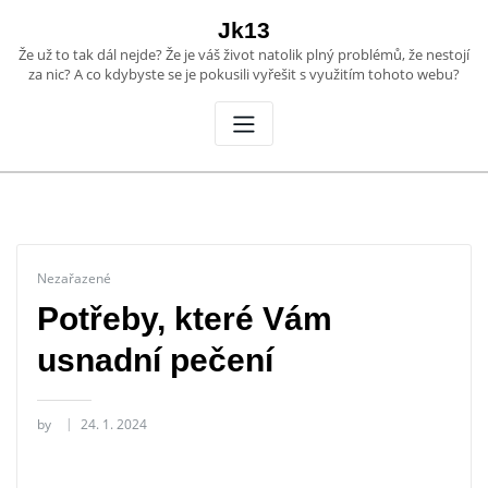
Skip
Jk13
to
Že už to tak dál nejde? Že je váš život natolik plný problémů, že nestojí
content
za nic? A co kdybyste se je pokusili vyřešit s využitím tohoto webu?
Nezařazené
Potřeby, které Vám
usnadní pečení
by
24. 1. 2024