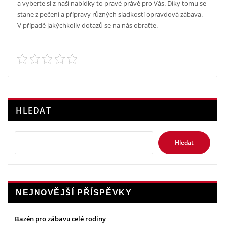
a vyberte si z naší nabídky to pravé právě pro Vás. Díky tomu se
stane z pečení a přípravy různých sladkostí opravdová zábava.
V případě jakýchkoliv dotazů se na nás obraťte.
HLEDAT
Hledat
NEJNOVĚJŠÍ PŘÍSPĚVKY
Bazén pro zábavu celé rodiny