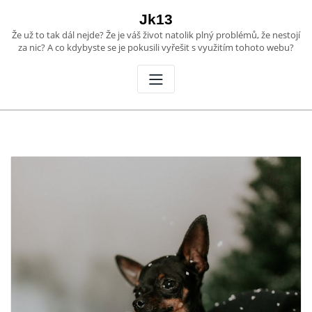
Skip
Jk13
to
Že už to tak dál nejde? Že je váš život natolik plný problémů, že nestojí
content
za nic? A co kdybyste se je pokusili vyřešit s využitím tohoto webu?