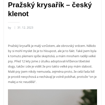
Pražský krysařík – český
klenot
by
31. 12. 2023
Pražský krysařík je malý vzrůstem, ale obrovský srdcem. Někdo
by si mohl myslet že je to hloupost, ale je to fakt. Také jsem byla
k tomuto plemeni spíše skeptická, a mám mnohem raději velké
psy. Před 12 lety jsme z útulku adoptovali křížence tibetské
dogy, takže i zde je vidět že pro takto velké psy mám slabost.
Malé psy jsem nikdy nemusela, zejména proto, že celá řada lidí
je prostě nevychová a nechávají je volně pobíhat, protože “on je
malej a nic neudělá”.