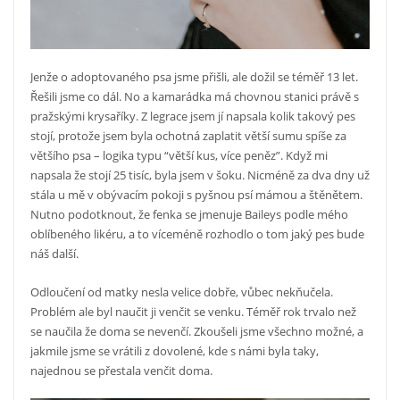
Jenže o adoptovaného psa jsme přišli, ale dožil se téměř 13 let.
Řešili jsme co dál. No a kamarádka má chovnou stanici právě s
pražskými krysaříky. Z legrace jsem jí napsala kolik takový pes
stojí, protože jsem byla ochotná zaplatit větší sumu spíše za
většího psa – logika typu “větší kus, více peněz”. Když mi
napsala že stojí 25 tisíc, byla jsem v šoku. Nicméně za dva dny už
stála u mě v obývacím pokoji s pyšnou psí mámou a štěnětem.
Nutno podotknout, že fenka se jmenuje Baileys podle mého
oblíbeného likéru, a to víceméně rozhodlo o tom jaký pes bude
náš další.
Odloučení od matky nesla velice dobře, vůbec nekňučela.
Problém ale byl naučit ji venčit se venku. Téměř rok trvalo než
se naučila že doma se nevenčí. Zkoušeli jsme všechno možné, a
jakmile jsme se vrátili z dovolené, kde s námi byla taky,
najednou se přestala venčit doma.