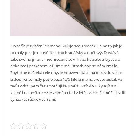
Krysařík je zvláštní plemeno. Miluje svou smečku, a na to jak je
to malý pes, je neuvěřitelně ochranářský a obětavý. Dostává
také svému jménu, neohroženě se vrhá za kdejakou krysou a
dokonce i potkanem, až jsme měli strach aby se nám vrátila.
Zbytečně neštěká celé dny, je houževnatá a má opravdu velké
srdce. Tento malý pes o váze 1,75 kilo si mě naprosto získal. Až
teď s odstupem času oceňuji že ji můžu vzít do ruky a jít s ní
klidně i na poštu, což je zejména teď v létě skvělé, že můžu jezdit
vyřizovat různé věci i s ní.