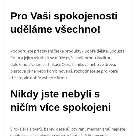
Pro Vaši spokojenosti
uděláme všechno!
Podporujete při stavění české produkty? Dobře děláte. Spousta
firem a jejich výrobků se může pyšnit výbornou kvalitou,
doloženou řadou certifikací. Okna hliníková nebo ze dřeva,
plastová okna nebo kombinovaná, rozhodněte se pro která
chcete, ale dobře vyberte firmu.
Nikdy jste nebyli s
ničím více spokojeni
Široká škála tvarů, barev, dezénů, otvírání, mechanismů najdete
v nabídce sekce
plastová okna
. Váháte-li, čtěte recenze