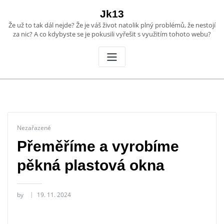
Skip
Jk13
to
Že už to tak dál nejde? Že je váš život natolik plný problémů, že nestojí
content
za nic? A co kdybyste se je pokusili vyřešit s využitím tohoto webu?
Nezařazené
Přeměříme a vyrobíme
pěkná plastová okna
by
19. 11. 2024