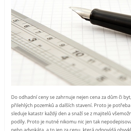
Do odhadní ceny se zahrnuje nejen cena za dům či byt, 
přilehlých pozemků a dalších stavení. Proto je potřeb
sleduje katastr každý den a snaží se z majitelů všemožn
podíly. Proto je nutné nikomu nic jen tak nepodepiso
nebo advokáta, a to jen za cenu, která odpovídá obvyk