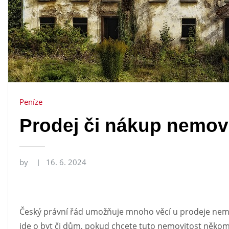
Peníze
Prodej či nákup nemovi
by
16. 6. 2024
Český právní řád umožňuje mnoho věcí u prodeje nemov
jde o byt či dům, pokud chcete tuto nemovitost někom