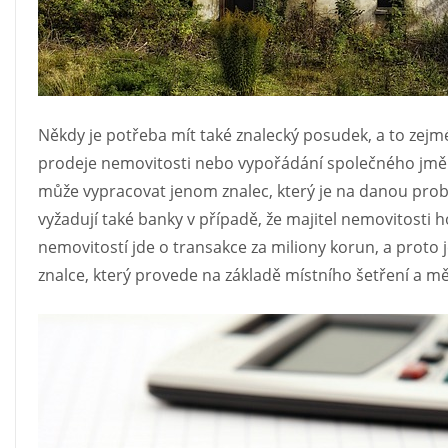
Někdy je potřeba mít také znalecký posudek, a to zejmé
prodeje nemovitosti nebo vypořádání společného jměn
může vypracovat jenom znalec, který je na danou p
vyžadují také banky v případě, že majitel nemovitosti 
nemovitostí jde o transakce za miliony korun, a proto j
znalce, který provede na základě místního šetření a m