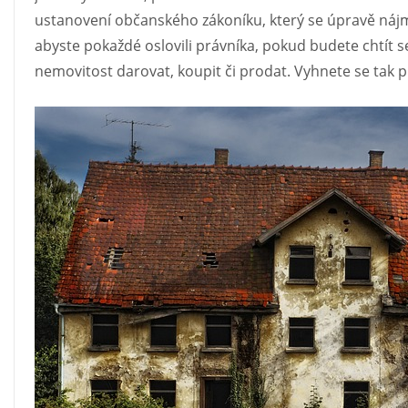
ustanovení občanského zákoníku, který se úpravě náj
abyste pokaždé oslovili právníka, pokud budete chtít
nemovitost darovat, koupit či prodat. Vyhnete se tak