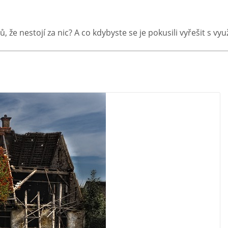
ů, že nestojí za nic? A co kdybyste se je pokusili vyřešit s v