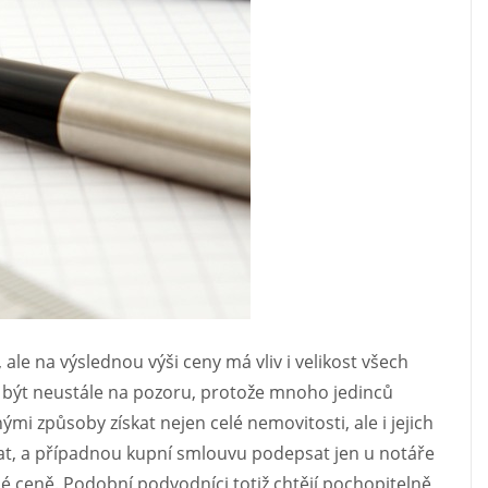
ale na výslednou výši ceny má vliv i velikost všech
a být neustále na pozoru, protože mnoho jedinců
ými způsoby získat nejen celé nemovitosti, ale i jejich
vat, a případnou kupní smlouvu podepsat jen u notáře
lé ceně. Podobní podvodníci totiž chtějí pochopitelně