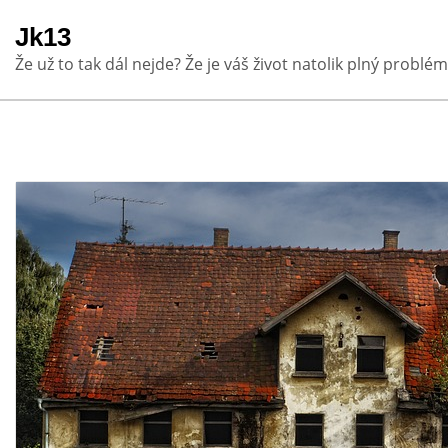
Skip
Jk13
to
Že už to tak dál nejde? Že je váš život natolik plný problém
content