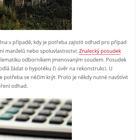
na v případě, kdy je potřeba zajistit odhad pro případ
í manželů nebo spoluvlastnictví.
Znalecký posudek
roblematiku odborníkem jmenovaným soudem. Posudek
hodlá žádat o hypotéku či úvěr na rekonstrukci.
U
e potřeba se něčím krýt. Proto je někdy nutné navštívit
ěření odhad.