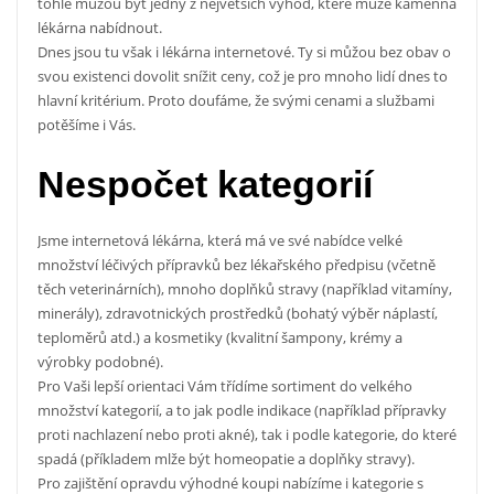
tohle můžou být jedny z největších výhod, které může kamenná
lékárna
nabídnout.
Dnes jsou tu však i lékárna internetové. Ty si můžou bez obav o
svou existenci dovolit snížit ceny, což je pro mnoho lidí dnes to
hlavní kritérium. Proto doufáme, že svými cenami a službami
potěšíme i Vás.
Nespočet kategorií
Jsme internetová lékárna, která má ve své nabídce velké
množství léčivých přípravků bez lékařského předpisu (včetně
těch veterinárních), mnoho doplňků stravy (například vitamíny,
minerály), zdravotnických prostředků (bohatý výběr náplastí,
teploměrů atd.) a kosmetiky (kvalitní šampony, krémy a
výrobky podobné).
Pro Vaši lepší orientaci Vám třídíme sortiment do velkého
množství kategorií, a to jak podle indikace (například přípravky
proti nachlazení nebo proti akné), tak i podle kategorie, do které
spadá (příkladem mlže být homeopatie a doplňky stravy).
Pro zajištění opravdu výhodné koupi nabízíme i kategorie s