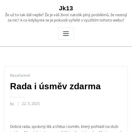
Skip
Jk13
to
Že už to tak dál nejde? Že je váš život natolik plný problémů, že nestojí
content
za nic? A co kdybyste se je pokusili vyřešit s využitím tohoto webu?
Nezařazené
Rada i úsměv zdarma
by
22. 5. 2025
Dobrá rada, správný lék a třeba i úsměv, který pohladí na duši-