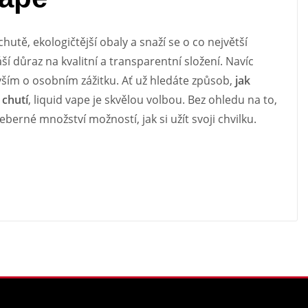
chutě, ekologičtější obaly a snaží se o co největší
í důraz na kvalitní a transparentní složení. Navíc
vším o osobním zážitku. Ať už hledáte způsob,
jak
chutí
, liquid vape je skvělou volbou. Bez ohledu na to,
berné množství možností, jak si užít svoji chvilku.