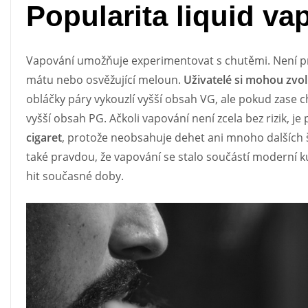
Popularita liquid va
Vapování umožňuje experimentovat s chutěmi. Není p
mátu nebo osvěžující meloun.
Uživatelé si mohou zvo
obláčky páry vykouzlí vyšší obsah VG, ale pokud zase ch
vyšší obsah PG. Ačkoli vapování není zcela bez rizik, j
cigaret
, protože neobsahuje dehet ani mnoho dalších šk
také pravdou, že vapování se stalo součástí moderní ku
hit současné doby.