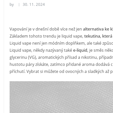
by
30. 11. 2024
Vapování je v dnešní době více než jen
alternativa ke 
Základem tohoto trendu je liquid vape,
tekutina, která
Liquid vape není jen módním doplňkem, ale také způsobem
Liquid vape, někdy nazývaný také
e-liquid
, je směs něk
glycerinu (VG), aromatických přísad a nikotinu, přípa
hustotu páry získáte, zatímco přidané aroma dodává chuť
příchutí. Vybrat si můžete od ovocných a sladkých až 