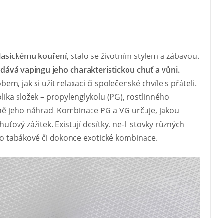
klasickému kouření
, stalo se životním stylem a zábavou.
 dává vapingu jeho charakteristickou chuť a vůni.
, jak si užít relaxaci či společenské chvíle s přáteli.
olika složek – propylenglykolu (PG), rostlinného
dně jeho náhrad. Kombinace PG a VG určuje, jakou
ový zážitek. Existují desítky, ne-li stovky různých
po tabákové či dokonce exotické kombinace.