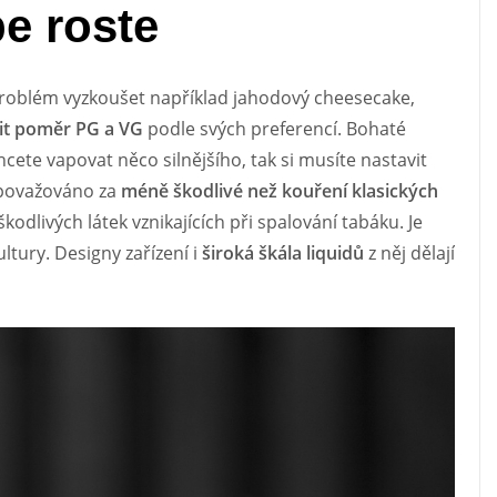
pe roste
roblém vyzkoušet například jahodový cheesecake,
lit poměr PG a VG
podle svých preferencí. Bohaté
cete vapovat něco silnějšího, tak si musíte nastavit
e považováno za
méně škodlivé než kouření klasických
odlivých látek vznikajících při spalování tabáku. Je
ltury. Designy zařízení i
široká škála liquidů
z něj dělají