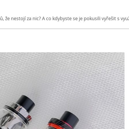
ů, že nestojí za nic? A co kdybyste se je pokusili vyřešit s v