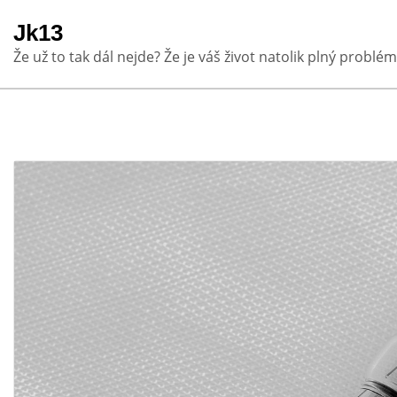
Skip
Jk13
to
Že už to tak dál nejde? Že je váš život natolik plný problém
content