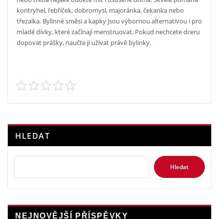
kontryhel, řebříček, dobromysl, majoránka, čekanka nebo
třezalka. Bylinné směsi a kapky jsou výbornou alternativou i pro
mladé dívky, které začínají menstruovat. Pokud nechcete dceru
dopovat prášky, naučte ji užívat právě bylinky.
HLEDAT
Hledat
NEJNOVĚJŠÍ PŘÍSPĚVKY