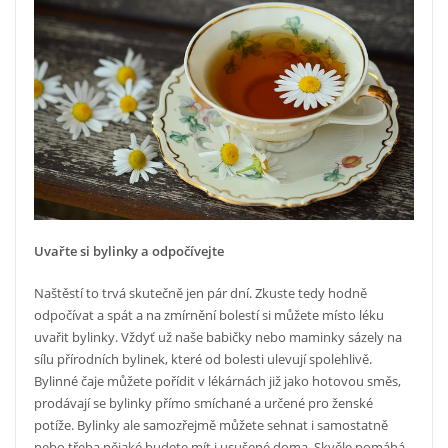
Uvařte si bylinky a odpočívejte
Naštěstí to trvá skutečně jen pár dní. Zkuste tedy hodně
odpočívat a spát a na zmírnění bolestí si můžete místo léku
uvařit bylinky. Vždyť už naše babičky nebo maminky sázely na
sílu přírodních bylinek, které od bolesti ulevují spolehlivě.
Bylinné čaje můžete pořídit v lékárnách již jako hotovou směs,
prodávají se bylinky přímo smíchané a určené pro ženské
potíže. Bylinky ale samozřejmě můžete sehnat i samostatně
nebo třeba nějaké budete mít i usušené doma. Skvěle pomáhá