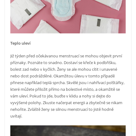
Teplo uleví
Již týden před očekávanou menstruací se mohou objevit první
příznaky. Poznáte to snadno. Dostaví se křeče k podbřišku,
bolest zad nebo v kyčlích. Ženy se ale mohou cítit i unavené
nebo dost podrážděné. Okamžitou úlevu v tomto případě
přinese například teplá sprcha. Skvělé jsou i nahřívací polštářky,
které můžete přiložit přímo na bolestivé místo, a okamžitě se
vám uleví. Pokud to jde, buďte v klidu a nohy si dejte do
vyvýšené polohy. Zkuste načerpat energii a zbytečně se nikam
nehoňte. Zvláště ženy se silnou menstruací to jistě hodně
uvítají.