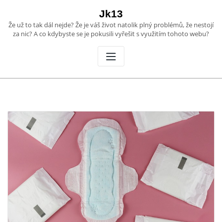
Skip
Jk13
to
Že už to tak dál nejde? Že je váš život natolik plný problémů, že nestojí
content
za nic? A co kdybyste se je pokusili vyřešit s využitím tohoto webu?