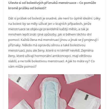
Ulevte si od bolestivých příznaků menstruace – Co pomůže
kromě prášku od bolesti?
Dát si prášek od bolesti je snadné, ale není to úplně ideální. Léky
na bolest by se měly užívat jen v krajních případech, jenže
menstruace se objevuje pravidelně každý měsíc, a tak je
mnohem lepší znát i jiné způsoby, jak si během těchto dní
pomoci. Každá žena má menstruaci jinou a jinak se jí projevují i
příznaky. Někdo má opravdu silnou a také bolestivou
menstruaci, jsou ale ženy, které o ni téměř nevědí. Zejména
ženy, které užívají hormonální antikoncepci, mají většinou
slabší, a ne tolik bolestivou menstruaci. A jak to máte vy? Co
vám může pomoci?