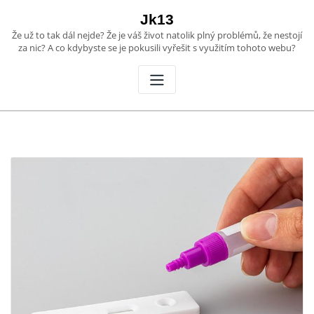
Skip
Jk13
to
Že už to tak dál nejde? Že je váš život natolik plný problémů, že nestojí
content
za nic? A co kdybyste se je pokusili vyřešit s využitím tohoto webu?