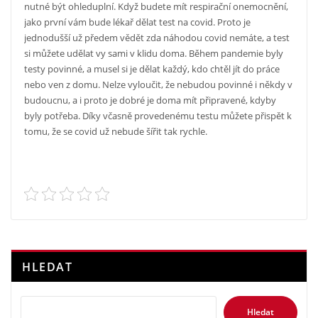
nutné být ohleduplní. Když budete mít respirační onemocnění,
jako první vám bude lékař dělat test na covid. Proto je
jednodušší už předem vědět zda náhodou covid nemáte, a test
si můžete udělat vy sami v klidu doma.
Během pandemie byly
testy povinné, a musel si je dělat každý, kdo chtěl jít do práce
nebo ven z domu. Nelze vyloučit, že nebudou povinné i někdy v
budoucnu, a i proto je dobré je doma mít připravené, kdyby
byly potřeba. Díky včasně provedenému testu můžete přispět k
tomu, že se covid už nebude šířit tak rychle.
HLEDAT
Hledat