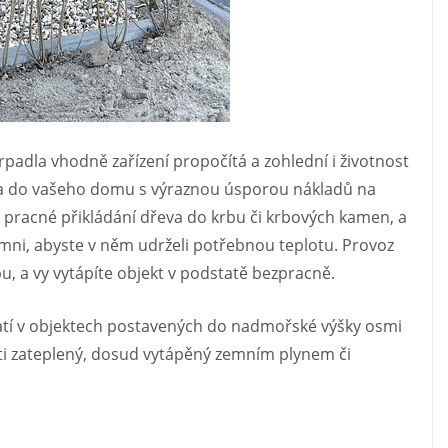
rpadla vhodně zařízení propočítá a zohlední i životnost
pla do vašeho domu s výraznou úsporou nákladů na
e pracné přikládání dřeva do krbu či krbových kamen, a
omni, abyste v něm udrželi potřebnou teplotu. Provoz
, a vy vytápíte objekt v podstatě bezpracně.
latí v objektech postavených do nadmořské výšky osmi
sti zateplený, dosud vytápěný zemním plynem či