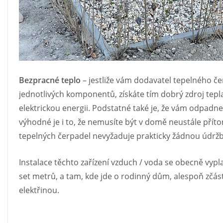
Bezpracné teplo
– jestliže vám dodavatel tepelného če
jednotlivých komponentů, získáte tím dobrý zdroj te
elektrickou energii. Podstatné také je, že vám odpadn
výhodné je i to, že nemusíte být v domě neustále přít
tepelných čerpadel nevyžaduje prakticky žádnou údržbu
Instalace těchto zařízení vzduch / voda se obecně vyp
set metrů, a tam, kde jde o rodinný dům, alespoň zčá
elektřinou.