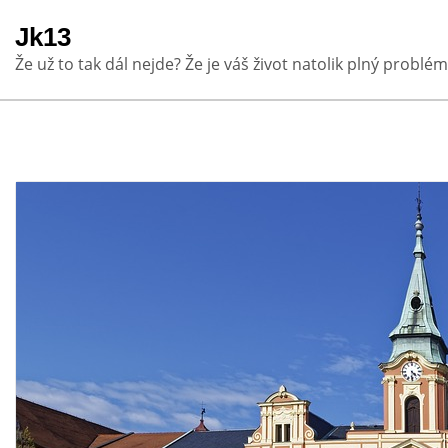
Skip
Jk13
to
Že už to tak dál nejde? Že je váš život natolik plný problém
content