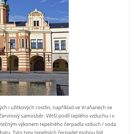
ch i užitkových rostlin, například ve Vraňanech se
červnový samosběr. Větší podíl teplého vzduchu i v
tatečným výkonem tepelného čerpadla vzduch / voda
hatu. Tyto typy tepelných čerpadel mohou být