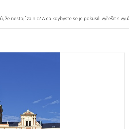
ů, že nestojí za nic? A co kdybyste se je pokusili vyřešit s v