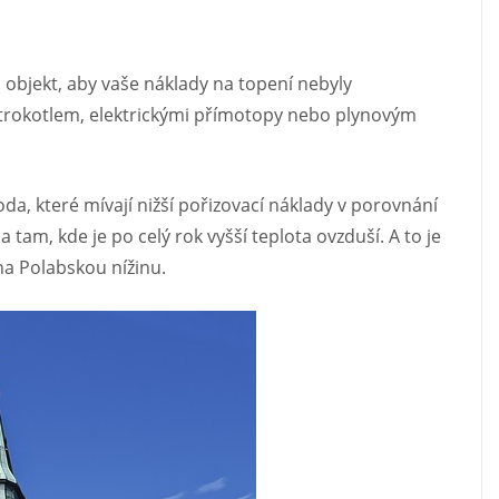
š objekt, aby vaše náklady na topení nebyly
ktrokotlem, elektrickými přímotopy nebo plynovým
da, které mívají nižší pořizovací náklady v porovnání
 tam, kde je po celý rok vyšší teplota ovzduší. A to je
na Polabskou nížinu.