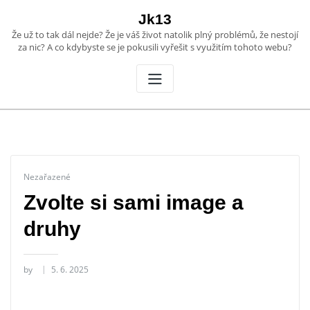
Skip
Jk13
to
Že už to tak dál nejde? Že je váš život natolik plný problémů, že nestojí
content
za nic? A co kdybyste se je pokusili vyřešit s využitím tohoto webu?
Nezařazené
Zvolte si sami image a
druhy
by
5. 6. 2025