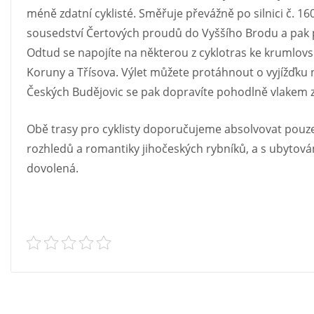
méně zdatní cyklisté. Směřuje převážně po silnici č. 16
sousedství Čertových proudů do Vyššího Brodu a pak
Odtud se napojíte na některou z cyklotras ke krumlov
Koruny a Třísova. Výlet můžete protáhnout o vyjížďku n
Českých Budějovic se pak dopravíte pohodlně vlakem 
Obě trasy pro cyklisty doporučujeme absolvovat pouze
rozhledů a romantiky jihočeských rybníků, a s ubytová
dovolená.