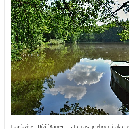
Loučovice – Dívčí Kámen
– tato trasa je vhodná jako ce