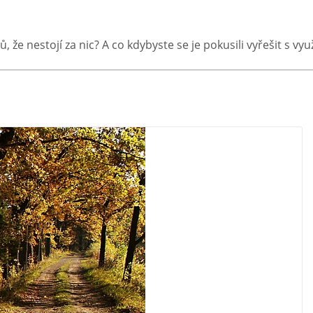
ů, že nestojí za nic? A co kdybyste se je pokusili vyřešit s v