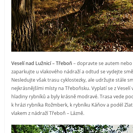
Veselí nad Lužnicí – Třeboň
– dopravte se autem nebo v
zaparkujte u vlakového nádraží a odtud se vydejte smě
Nesledujte však trasu cyklostezky, ale udržujte stále 
nejkrásnějšími místy na Třeboňsku. Vyplatí se z Veselí
hladiny rybníků a byly krásně modravé. Trasa vede pod
k hrázi rybníka Rožmberk, k rybníku Káňov a podél Zlaté
vlakem z nádraží Třeboň – Lázně.