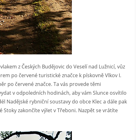
lakem z Českých Budějovic do Veselí nad Lužnicí, vůz
rem po červené turistické značce k pískovně Vlkov I.
směr po červené značce. Ta vás provede těmi
 vydat v odpoledních hodinách, aby vám Slunce osvítilo
él Nadějské rybniční soustavy do obce Klec a dále pak
 Stoky zakončíte výlet v Třeboni. Nazpět se vrátíte