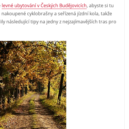
e
levné ubytování v Českých Budějovicích
, abyste si tu
e nakoupené cyklobrašny a seřízená jízdní kola, takže
ily následující tipy na jedny z nejzajímavějších tras pro