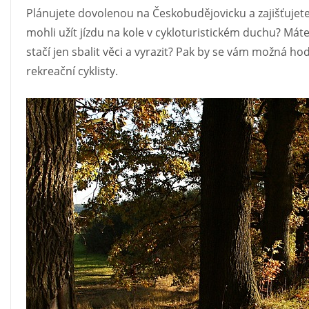
Plánujete dovolenou na Českobudějovicku a zajišťujet
mohli užít jízdu na kole v cykloturistickém duchu? Mát
stačí jen sbalit věci a vyrazit? Pak by se vám možná hod
rekreační cyklisty.