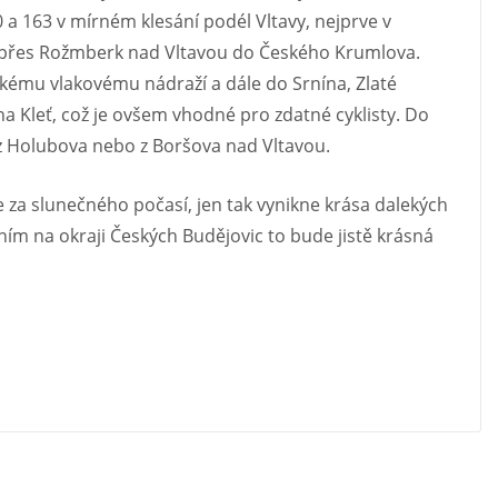
0 a 163 v mírném klesání podél Vltavy, nejprve v
 přes Rožmberk nad Vltavou do Českého Krumlova.
skému vlakovému nádraží a dále do Srnína, Zlaté
a Kleť, což je ovšem vhodné pro zdatné cyklisty. Do
z Holubova nebo z Boršova nad Vltavou.
 za slunečného počasí, jen tak vynikne krása dalekých
ním na okraji Českých Budějovic to bude jistě krásná