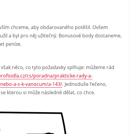
vším chceme, aby obdarovaného potěšil. Ovšem
yužil a byl pro něj užitečný. Bonusové body dostaneme,
et peníze.
e však něco, co tyto požadavky splňuje: můžeme rád
rofisidla.cz/cs/poradna/prakticke-rady-a-
-nebo-a-s-k-vanocum/a-143/
. Jednoduše řečeno,
se kterou si může následně dělat, co chce.