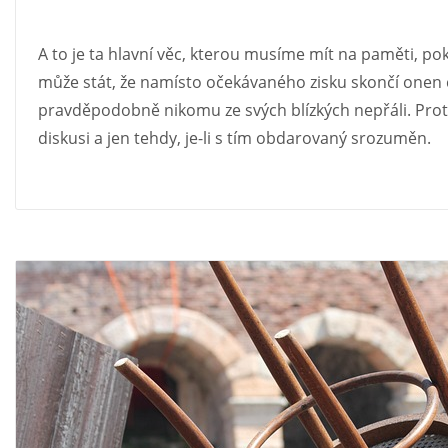
A to je ta hlavní věc, kterou musíme mít na paměti, 
může stát, že namísto očekávaného zisku skončí onen č
pravděpodobně nikomu ze svých blízkých nepřáli. Prot
diskusi a jen tehdy, je-li s tím obdarovaný srozuměn.