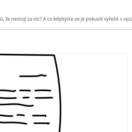
ů, že nestojí za nic? A co kdybyste se je pokusili vyřešit s v