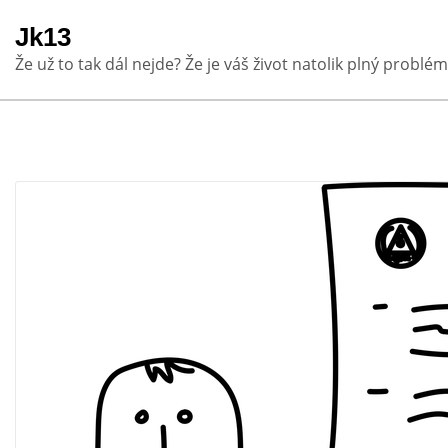
Skip
Jk13
to
Že už to tak dál nejde? Že je váš život natolik plný problém
content