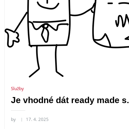
Služby
Je vhodné dát ready made s. 
by
17. 4. 2025