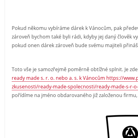
Pokud někomu vybíráme dárek k Vánocům, pak přede
zároveň bychom také byli rádi, kdyby jej daný člověk v
pokud onen dárek zároveň bude svému majiteli přináš
Toto vše je samozřejmě poměrně obtížné splnit. Je zd
ready made s. r. o. nebo a. s. k Vánocům https://www.p
zkusenosti/ready-made-spolecnosti/ready-made-s-r-o
pořídíme na jméno obdarovaného již založenou firmu, 