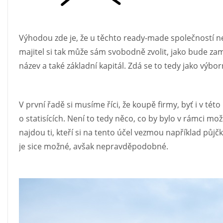
Výhodou zde je, že u těchto ready-made společností 
majitel si tak může sám svobodně zvolit, jako bude zamě
název a také základní kapitál. Zdá se to tedy jako výbor
V první řadě si musíme říci, že koupě firmy, byť i v té
o statisících. Není to tedy něco, co by bylo v rámci m
najdou ti, kteří si na tento účel vezmou například půjčku
je sice možné, avšak nepravděpodobné.