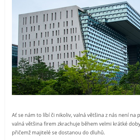
Ať se nám to líbí či nikoliv, valná většina z nás není na
valná většina firem zkrachuje během velmi krátké do
přičemž majitelé se dostanou do dluhů.