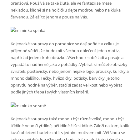
oranžová. Používá se také žlutá, ale ve fantazii se meze
nekladou, klidně si na holčičku dejte modrou nebo na kluka
červenou. Záleží to jenom a pouze na Vás.
Kojenecké soupravy do porodnice se dají pořídit v celku. Je
příjemné vědět, že bude mít všechno oblečení jeden motiv,
například jeden druh obrázku. Všechno k sobě ladí a pasuje a
vypadá to nádherně jako z pohádky. Vybírat si můžete obrázky
zvířátek, postavičky, nebo jenom nějaké logo, proužky, kuličky a
mnoho dalšího. Tečky, hvězdičky, potisky, barvičky, je toho
opravdu hodně na výběr, stačí si zadat velikost nebo vybírat
podle jiných třeba i svých vlastních kritérií.
Kojenecké soupravy také mohou být různě velké, mohou být
třídílné nebo čtyřdílné, pětidílné či šestidílné. Záleží na tom, kolik
kusů oblečení budete chtít s jedním motivem mít. Většinou se
jedná o nějaké dupačky nebo body, tričko, ale třeba i čepičku,