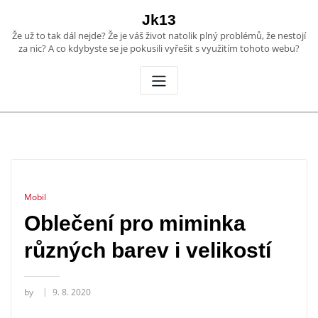
Skip
Jk13
to
Že už to tak dál nejde? Že je váš život natolik plný problémů, že nestojí
content
za nic? A co kdybyste se je pokusili vyřešit s využitím tohoto webu?
Mobil
Oblečení pro miminka
různých barev i velikostí
by
9. 8. 2020