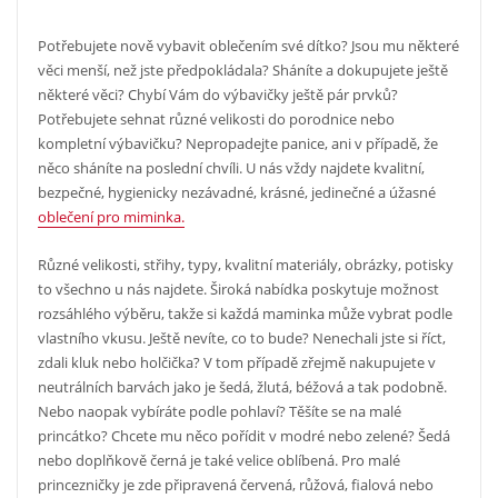
Potřebujete nově vybavit oblečením své dítko? Jsou mu některé
věci menší, než jste předpokládala? Sháníte a dokupujete ještě
některé věci? Chybí Vám do výbavičky ještě pár prvků?
Potřebujete sehnat různé velikosti do porodnice nebo
kompletní výbavičku? Nepropadejte panice, ani v případě, že
něco sháníte na poslední chvíli. U nás vždy najdete kvalitní,
bezpečné, hygienicky nezávadné, krásné, jedinečné a úžasné
oblečení pro miminka.
Různé velikosti, střihy, typy, kvalitní materiály, obrázky, potisky
to všechno u nás najdete. Široká nabídka poskytuje možnost
rozsáhlého výběru, takže si každá maminka může vybrat podle
vlastního vkusu. Ještě nevíte, co to bude? Nenechali jste si říct,
zdali kluk nebo holčička? V tom případě zřejmě nakupujete v
neutrálních barvách jako je šedá, žlutá, béžová a tak podobně.
Nebo naopak vybíráte podle pohlaví? Těšíte se na malé
princátko? Chcete mu něco pořídit v modré nebo zelené? Šedá
nebo doplňkově černá je také velice oblíbená. Pro malé
princezničky je zde připravená červená, růžová, fialová nebo