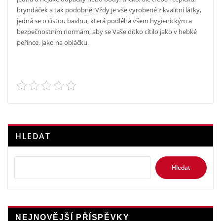
bryndáček a tak podobně. Vždy je vše vyrobené z kvalitní látky,
jedná se o čistou bavlnu, která podléhá všem hygienickým a
bezpečnostním normám, aby se Vaše dítko cítilo jako v hebké
peřince, jako na obláčku.
HLEDAT
Hledat
NEJNOVĚJŠÍ PŘÍSPĚVKY