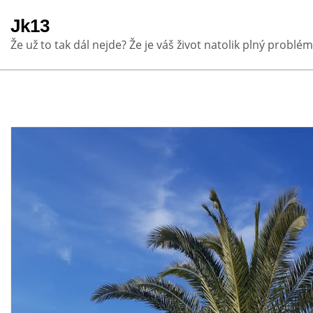
Skip
Jk13
to
Že už to tak dál nejde? Že je váš život natolik plný problém
content