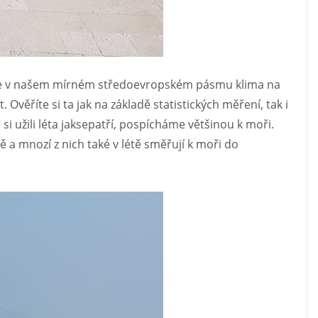
le je v našem mírném středoevropském pásmu klima na
Ověříte si ta jak na základě statistických měření, tak i
si užili léta jaksepatří, pospícháme většinou k moři.
 a mnozí z nich také v létě směřují k moři do