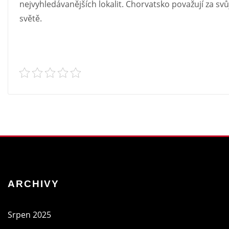
nejvyhledávanějších lokalit. Chorvatsko považují za svů
světě.
ARCHIVY
Srpen 2025