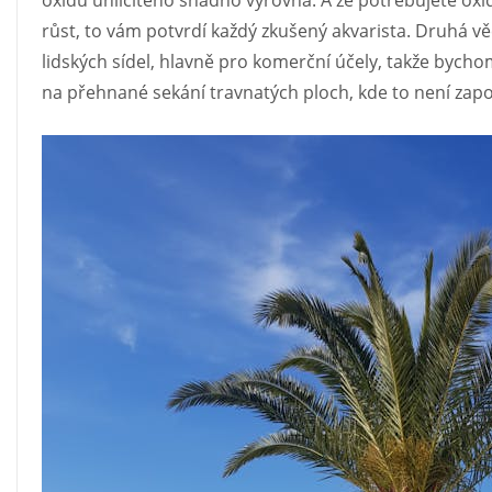
oxidu uhličitého snadno vyrovná. A že potřebujete oxid
růst, to vám potvrdí každý zkušený akvarista. Druhá v
lidských sídel, hlavně pro komerční účely, takže bychom
na přehnané sekání travnatých ploch, kde to není zapo