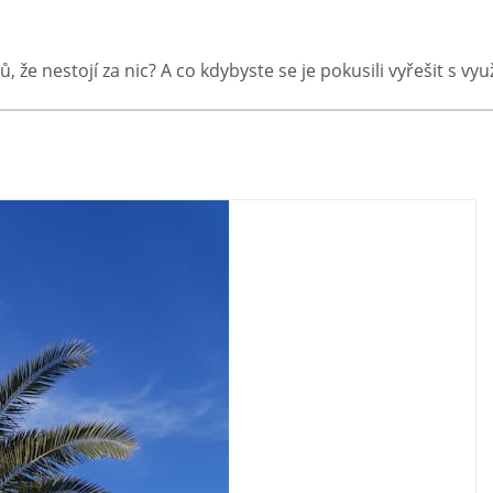
ů, že nestojí za nic? A co kdybyste se je pokusili vyřešit s v