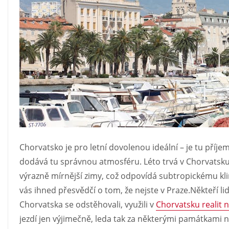
Chorvatsko je pro letní dovolenou ideální – je tu pří
dodává tu správnou atmosféru. Léto trvá v Chorvatsku 
výrazně mírnější zimy, což odpovídá subtropickému klim
vás ihned přesvědčí o tom, že nejste v Praze.Někteří l
Chorvatska se odstěhovali, využili v
Chorvatsku realit 
jezdí jen výjimečně, leda tak za některými památkami n