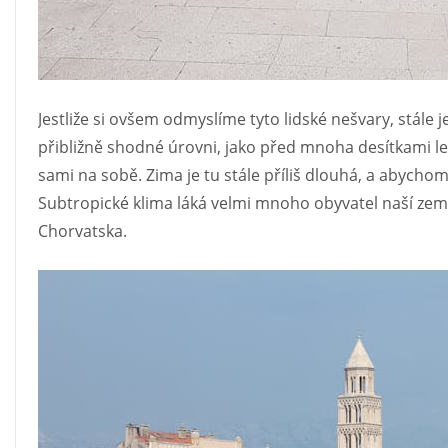
Jestliže si ovšem odmyslíme tyto lidské nešvary, stá
přibližně shodné úrovni, jako před mnoha desítkami let. 
sami na sobě. Zima je tu stále příliš dlouhá, a abychom 
Subtropické klima láká velmi mnoho obyvatel naší země
Chorvatska.