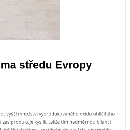
lima středu Evropy
boť vyšší množství vyprodukovaného oxidu uhličitého
á zas produkuje kyslík, takže tím nadměrnou bilanci