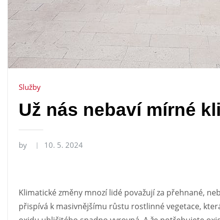
Služby
Už nás nebaví mírné k
by
10. 5. 2024
Klimatické změny mnozí lidé považují za přehnané, ne
přispívá k masivnějšímu růstu rostlinné vegetace, kter