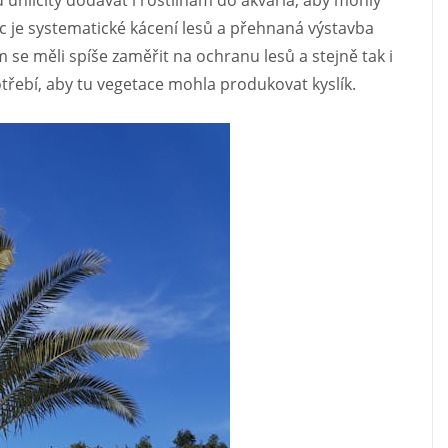
 uhličitý dodávat i rostlinám do akvária, aby mohly
ěc je systematické kácení lesů a přehnaná výstavba
 se měli spíše zaměřit na ochranu lesů a stejně tak i
třebí, aby tu vegetace mohla produkovat kyslík.