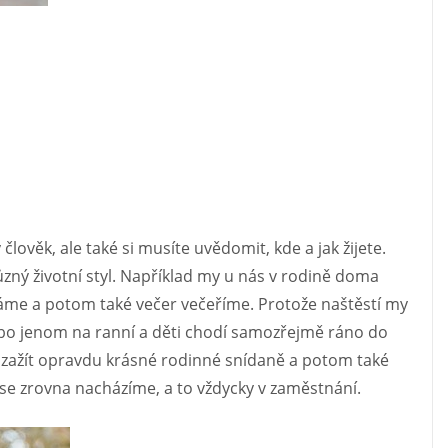
 člověk, ale také si musíte uvědomit, kde a jak žijete.
ůzný životní styl. Například my u nás v rodině doma
dáme a potom také večer večeříme. Protože naštěstí my
o jenom na ranní a děti chodí samozřejmě ráno do
a zažít opravdu krásné rodinné snídaně a potom také
se zrovna nacházíme, a to vždycky v zaměstnání.