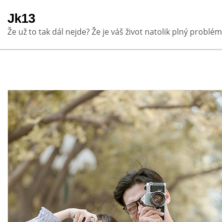
Skip
Jk13
to
Že už to tak dál nejde? Že je váš život natolik plný problém
content