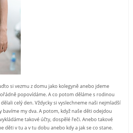
Buďto si vezmu z domu jako kolegyně anebo jdeme
 pořádně popovídáme. A co potom děláme s rodinou
e dělali celý den. Vždycky si vyslechneme naši nejmladší
y bavíme my dva. A potom, když naše děti odejdou
y vykládáme takové účty, dospělé řeči. Anebo takové
 děti v tu a v tu dobu anebo kdy a jak se co stane.