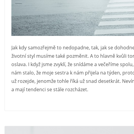
Jak kdy samozřejmě to nedopadne, tak, jak se dohodneme
životní styl musíme také pozměnit. A to hlavně kvůli 
oslava. I když jsme zvyklí, že snídáme a večeříme spol
nám stalo, že moje sestra k nám přijela na týden, prot
už rozejde, jenomže tohle říká už snad desetkrát. Neví
a mají tendenci se stále rozcházet.