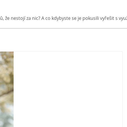
ů, že nestojí za nic? A co kdybyste se je pokusili vyřešit s v