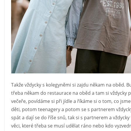
Takže vždycky s kolegyněmi si zajdu někam na oběd. 
třeba někam do restaurace na oběd a tam si vždycky
večeře, povídáme si při jídle a říkáme si o tom, co jsm
děti, potom teenagery a potom se s partnerem vždyck
spát a dají se do říše snů, tak si s partnerem a vždyck
věci, které třeba se musí udělat ráno nebo kdo vyzvedne